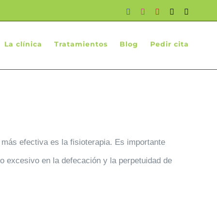
Facebook
Instagram
YouTube
X
Correo
electróni
La clínica
Tratamientos
Blog
Pedir cita
más efectiva es la fisioterapia. Es importante
rzo excesivo en la defecación y la perpetuidad de