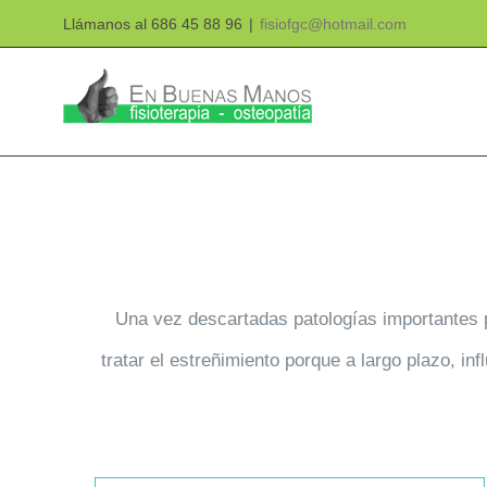
Saltar
Llámanos al 686 45 88 96
|
fisiofgc@hotmail.com
al
contenido
Una vez descartadas patologías importantes po
tratar el estreñimiento porque a largo plazo, in