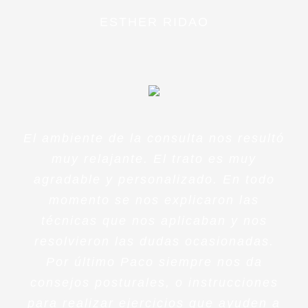
ESTHER RIDAO
El ambiente de la consulta nos resultó
muy relajante. El trato es muy
agradable y personalizado. En todo
momento se nos explicaron las
técnicas que nos aplicaban y nos
resolvieron las dudas ocasionadas.
Por último Paco siempre nos da
consejos posturales, o instrucciones
para realizar ejercicios que ayuden a