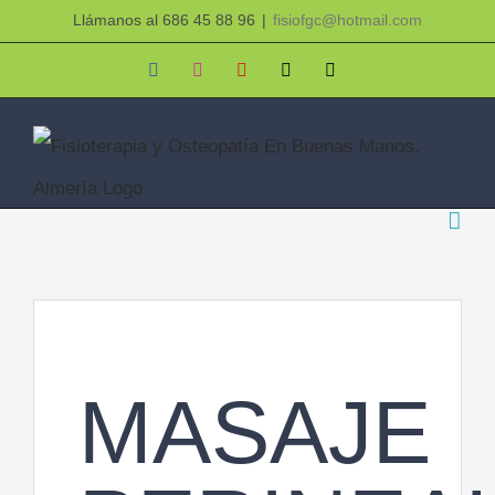
Saltar
Llámanos al 686 45 88 96
|
fisiofgc@hotmail.com
al
Facebook
Instagram
YouTube
X
Correo
electrónico
contenido
MASAJE