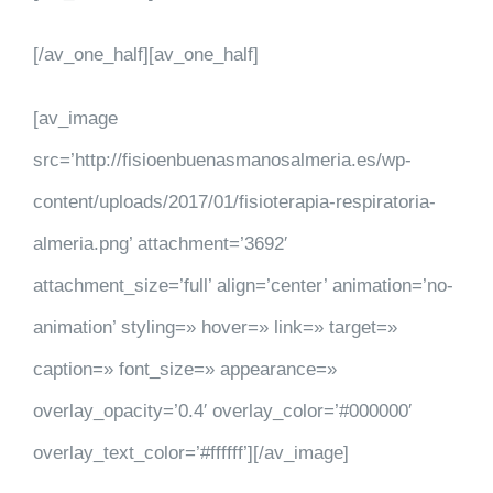
[/av_one_half][av_one_half]
[av_image
src=’http://fisioenbuenasmanosalmeria.es/wp-
content/uploads/2017/01/fisioterapia-respiratoria-
almeria.png’ attachment=’3692′
attachment_size=’full’ align=’center’ animation=’no-
animation’ styling=» hover=» link=» target=»
caption=» font_size=» appearance=»
overlay_opacity=’0.4′ overlay_color=’#000000′
overlay_text_color=’#ffffff’][/av_image]