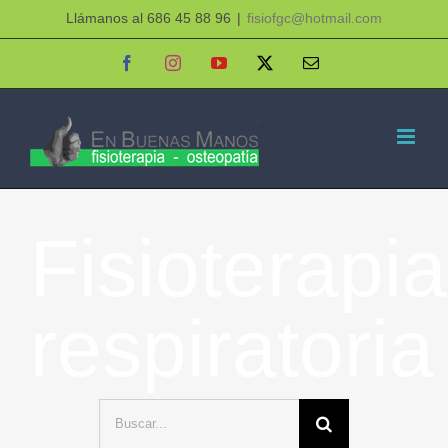
Saltar
Llámanos al 686 45 88 96
|
fisiofgc@hotmail.com
al
Facebook
Instagram
YouTube
X
Correo
electrónico
contenido
Fisioterapia
respiratoria
Buscar: