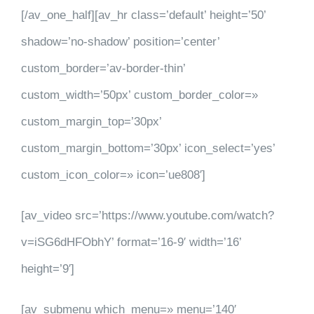
[/av_one_half][av_hr class=’default’ height=’50’
shadow=’no-shadow’ position=’center’
custom_border=’av-border-thin’
custom_width=’50px’ custom_border_color=»
custom_margin_top=’30px’
custom_margin_bottom=’30px’ icon_select=’yes’
custom_icon_color=» icon=’ue808′]
[av_video src=’https://www.youtube.com/watch?
v=iSG6dHFObhY’ format=’16-9′ width=’16’
height=’9′]
[av_submenu which_menu=» menu=’140′