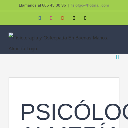
Saltar
Llámanos al 686 45 88 96
|
fisiofgc@hotmail.com
al
Facebook
Instagram
YouTube
X
Correo
electrónico
contenido
PSICÓLO