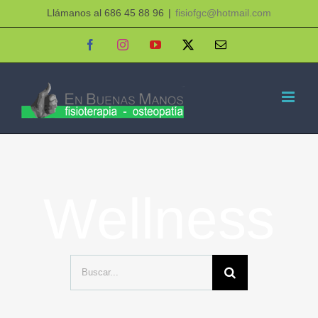
Saltar
Llámanos al 686 45 88 96
|
fisiofgc@hotmail.com
al
Facebook
Instagram
YouTube
X
Correo
electrónico
contenido
Wellness
Buscar: