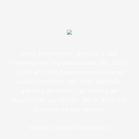
Gran profesional, gracias a sus
tratamientos los deportistas del JUDO
CLUB MYTOS podemos disfrutar de
nuestro deporte con total garantía,
además de reducir el tiempo de
inactividad por lesión. No lo dudéis y
poneros en sus manos.
MIGUEL RUIZ CLEMENTE