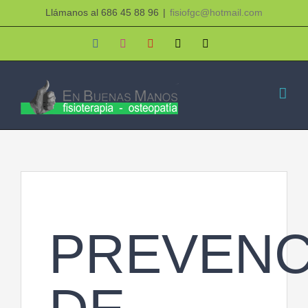
Saltar
Llámanos al 686 45 88 96
|
fisiofgc@hotmail.com
al
Facebook
Instagram
YouTube
X
Correo
electrónico
contenido
PREVENC