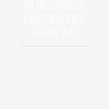
NUESTROS
PACIENTES
HABLAN
Nuestros pacientes determinan la
calidad de nuestra labor, por eso
queremos que puedas leer algunas
de las opiniones que nos han dejado