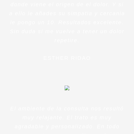
donde viene el origen de el dolor. Y si
a ello le añades su simpatia y cercania
le pongo un 10. Resultados excelente.
Sin duda si me vuelve a tener un dolor
repetire.
ESTHER RIDAO
El ambiente de la consulta nos resultó
muy relajante. El trato es muy
agradable y personalizado. En todo