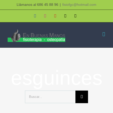
Saltar
Llámanos al 686 45 88 96
|
fisiofgc@hotmail.com
al
Facebook
Instagram
YouTube
X
Correo
electrónico
contenido
esguinces
Buscar: