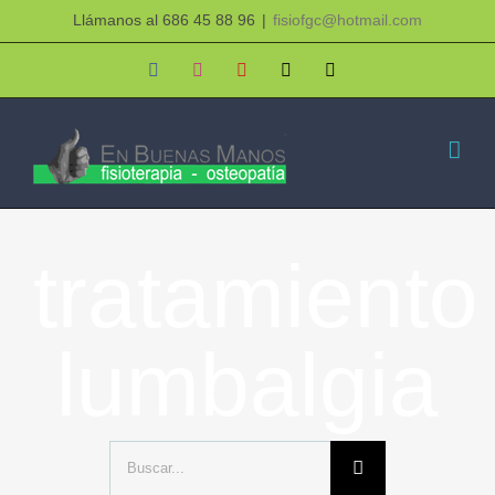
Saltar
Llámanos al 686 45 88 96
|
fisiofgc@hotmail.com
al
Facebook
Instagram
YouTube
X
Correo
electrónico
contenido
tratamiento
lumbalgia
Buscar: