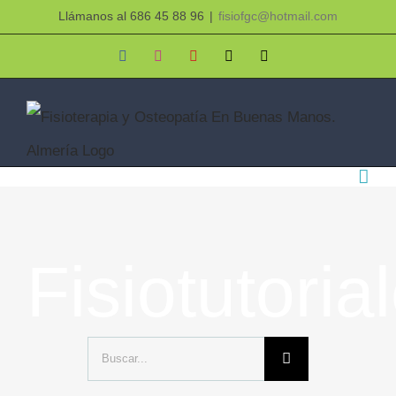
Saltar
Llámanos al 686 45 88 96
|
fisiofgc@hotmail.com
al
Facebook
Instagram
YouTube
X
Correo
electrónico
contenido
Fisiotutoria
Buscar: