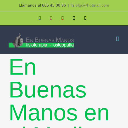
Saltar
Llámanos al 686 45 88 96
|
fisiofgc@hotmail.com
al
Facebook
Instagram
YouTube
X
Correo
electrónico
contenido
En
Buenas
Manos en