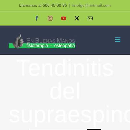
Saltar
Llámanos al 686 45 88 96
|
fisiofgc@hotmail.com
al
Facebook
Instagram
YouTube
X
Correo
electrónico
contenido
Tendinitis
del
supraespin